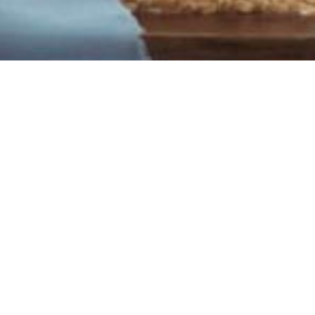
COME POSSO AIUTARTI?
Scegli la consulenza più adatta alle tue
esigenze.
Scrivi a
info@isaevents.it
se non trovi il
pacchetto adatto alle tue esigenze.
Valuteremo insieme una consulenza su
misura.